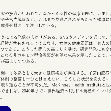
研究や投資が行われてこなかった女性の健康問題に、いま世
害や子宮内膜症など、これまで見過ごされがちだった領域に
な成長分野として注目している。
自身による発信の広がりがある。
SNS
やメディアを通じて、
る経験が共有されるようになり、女性の健康課題は「個人の
しつつある。こうした関心の高まりを受け、研究開発にも変
初となる非ホルモン型治療薬が有望な成果を示したことで、
再び高まりつつある。
の間には依然として大きな健康格差が存在する。子宮内膜症
療体制の整備も十分とは言えない。こうした状況を変えるに
に取り組むことが不可欠だ。
McKinsey
Health
Institute
と世
できれば、2040年までに世界経済へ1兆ドル規模のインパ
る。