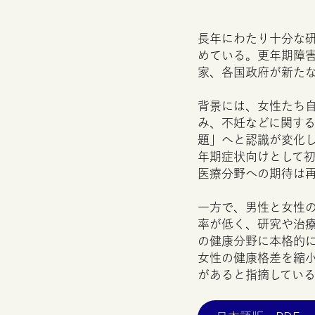
長年にわたり十分な
めている。更年期障
家、各国政府が新た
背景には、女性たち
み、不妊などに関す
題」へと認識が変化
年期症状向けとして
医療分野への期待は
一方で、男性と女性
率が低く、研究や治
の健康分野に本格的
女性の健康格差を縮小
があると指摘してい