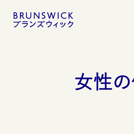
コ
ン
テ
ン
ツ
へ
移
動
女性の