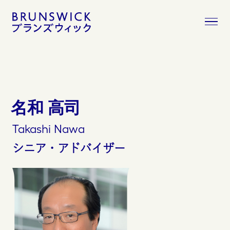
コ
ン
テ
ン
ツ
へ
移
動
名和 高司
Takashi
Nawa
シニア・アドバイザー