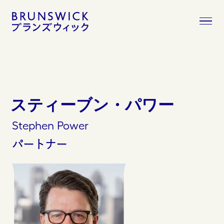
コ
ン
テ
ン
ツ
へ
移
動
スティーブン・パワー
Stephen
Power
パートナー