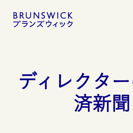
コ
ン
テ
ン
ツ
へ
移
動
ディレクター
済新聞