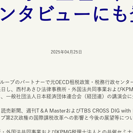
ンタビューにも
2025年04月25日
グループのパートナーで元
OECD
租税政策・税務行政センタ
来日し、西村あさひ法律事務所・外国法共同事業および
KP
に、一般社団法人日本経済団体連合会（経団連）の講演会に
、読売新聞、週刊
T
＆
A
Master
および
TBS
CROSS
DIG
with
ンプ第2次政権の国際課税改革への影響と今後の展望等につ
所・外国法共同事業および
KPMG
税理士法人との共催セミナー（