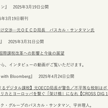
』 2025年3月19日公開
5年3月19日朝刊
かけ交渉…元
ＯＥＣＤ
局長 パスカル・サンタマン氏
r
』 2025年3月31日公開
の国際課税改革への影響と今後の展望
から、インタビューの動画がご覧いただけます。
with
Bloomberg
』 2025年4月24日公開
転するデジタル課税】元
OECD
局長が警告／不平等な税制はポ
メリカとヨーロッパを繋ぐ「架け橋」になれ【
CROSS
DIG
ック・グループのパスカル・サンタマン、宇井理人。