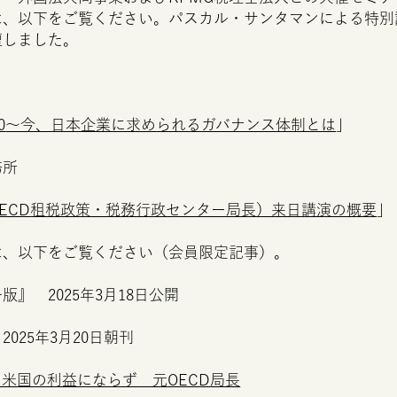
は、以下をご覧ください。パスカル・サンタマンによる特別
壇しました。
0
～今、日本企業に求められるガバナンス体制とは
」
務所
ECD
租税政策・税務行政センター局長）来日講演の概要
」
は、以下をご覧ください（会員限定記事）。
』 2025年3月18日公開
025年3月20日朝刊
、米国の利益にならず 元
OECD
局長