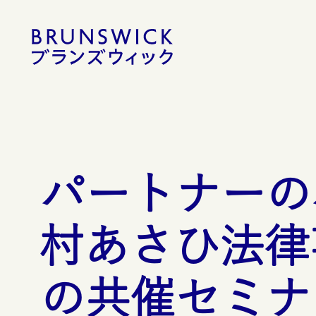
コ
ン
テ
ン
ツ
へ
移
動
パートナーの
村あさひ法律
の共催セミナ