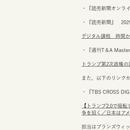
・『読売新聞オンライン
・『読売新聞』 202
デジタル課税 時間
・『週刊
T
＆
A
Maste
トランプ第2次政権
また、以下のリンク
・『
TBS
CROSS
DIG
【トランプ2.0で暗
争を招く／日本はア
担当はブランズウィ