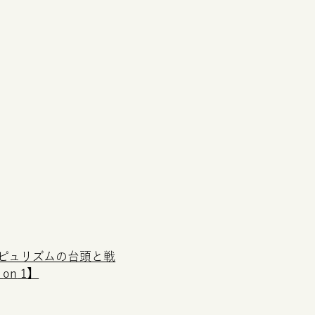
ピュリズムの台頭と戦
1
on
1】