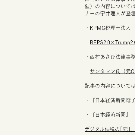
催）の内容について
ナーの宇井理人が登
・
KPMG
税理士法人
「
BEPS2.0
×
Trump2.
・西村あさひ法律事
「
サンタマン氏（元
O
記事の内容について
・『日本経済新聞電子版
・『日本経済新聞』 2
デジタル課税の｢死｣