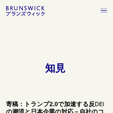
コ
ン
テ
ン
ツ
へ
移
動
知見
DEI
寄稿：トランプ2.0で加速する反
の潮流と日本企業の対応－自社のコ